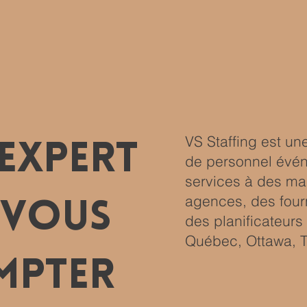
VS Staffing est u
expert
de personnel évén
services à des m
agences, des fourn
 vous
des planificateur
Québec, Ottawa, T
mpter