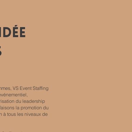
ndÉe
s
emmes, VS Event Staffing
’événementiel,
orisation du leadership
 faisons la promotion du
n à tous les niveaux de