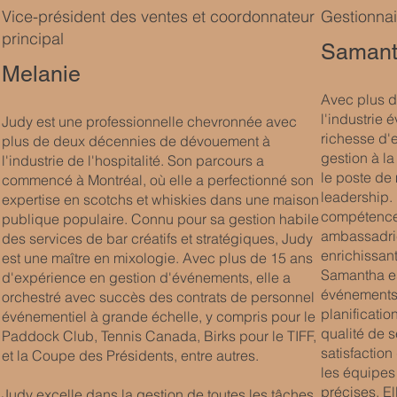
Vice-président des ventes et coordonnateur
Gestionna
principal
Samant
Melanie
Avec plus d
l'industrie
Judy est une professionnelle chevronnée avec
richesse d'
plus de deux décennies de dévouement à
gestion à la
l'industrie de l'hospitalité. Son parcours a
le poste de 
commencé à Montréal, où elle a perfectionné son
leadership. 
expertise en scotchs et whiskies dans une maison
compétences
publique populaire. Connu pour sa gestion habile
ambassadri
des services de bar créatifs et stratégiques, Judy
enrichissant
est une maître en mixologie. Avec plus de 15 ans
Samantha es
d'expérience en gestion d'événements, elle a
événements, 
orchestré avec succès des contrats de personnel
planificatio
événementiel à grande échelle, y compris pour le
qualité de s
Paddock Club, Tennis Canada, Birks pour le TIFF,
satisfaction
et la Coupe des Présidents, entre autres.
les équipes 
précises. El
Judy excelle dans la gestion de toutes les tâches